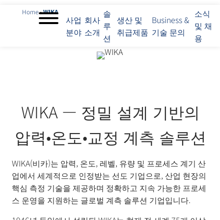
Home
-
WIKA
솔
소식
사업
회사
생산 및
Business &
루
및 채
분야
소개
취급제품
기술 문의
사
션
용
업
분
야
회
사
소
WIKA — 정밀 설계 기반의
개
솔
압력•온도•교정 계측 솔루션
루
션
생
WIKA(비카)는 압력, 온도, 레벨, 유량 및 프로세스 계기 산
산
업에서 세계적으로 인정받는 선도 기업으로, 산업 현장의
및
핵심 측정 기술을 제공하며 정확하고 지속 가능한 프로세
취
급
스 운영을 지원하는 글로벌 계측 솔루션 기업입니다.
제