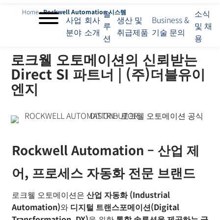
Home
-
Rockwell Automation 시스템
솔
소식
사업
회사
생산 및
Business &
루
및 채
분야
소개
취급제품
기술 문의
사
션
용
업
로크웰 오토메이션의 신뢰받는
분
야
Direct SI 파트너 | (주)더블유이
회
엔지
사
소
개
솔
루
션
Rockwell Automation – 산업 제
생
산
어, 프로세스 자동화 전문 브랜드
및
취
로크웰 오토메이션은
산업 자동화
(Industrial
급
Automation)
와
디지털 트랜스포메이션
(Digital
제
Transformation, DX)
을 위한
통합 솔루션을 제공하는 글