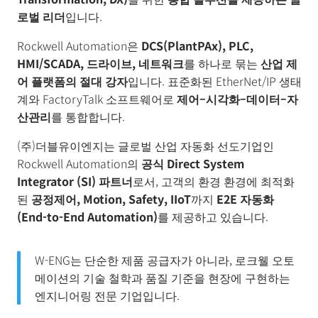
품
로벌 리더
입니다.
BUSINESS
& 기술 문
Rockwell Automation은
DCS(PlantPAx), PLC,
의
HMI/SCADA,
드라이브
,
네트워크
를 하나로 묶는
산업 제
소
어 플랫폼의 절대 강자
입니다. 표준화된 EtherNet/IP 생태
식
및
계와 FactoryTalk 소프트웨어로
제어
–
시각화
–
데이터
–
자
채
산관리
를 통합합니다.
용
(주)더블유이엔지는 글로벌 산업 자동화 선도기업인
Rockwell Automation의
공식
Direct System
Integrator (SI)
파트너
로서, 고객의 환경 환경에 최적화
된
공정제어
, Motion, Safety, IIoT
까지
E2E
자동화
(End-to-End Automation)
를 제공하고 있습니다.
W-ENG는 단순한 제품 공급자가 아니라, 로크웰 오토
메이션의 기술 철학과 품질 기준을 현장에 구현하는
엔지니어링 전문 기업입니다.