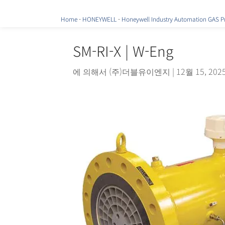
Home
-
HONEYWELL
-
Honeywell Industry Automation GAS P
SM-RI-X | W-Eng
에 의해서
(주)더블유이엔지
|
12월 15, 202