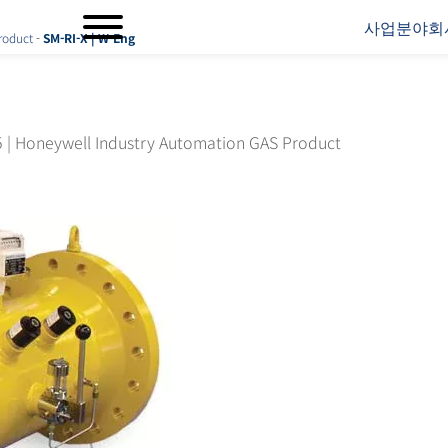
사업분야
회
roduct
-
SM-RI-X | W-Eng
5
|
Honeywell Industry Automation GAS Product