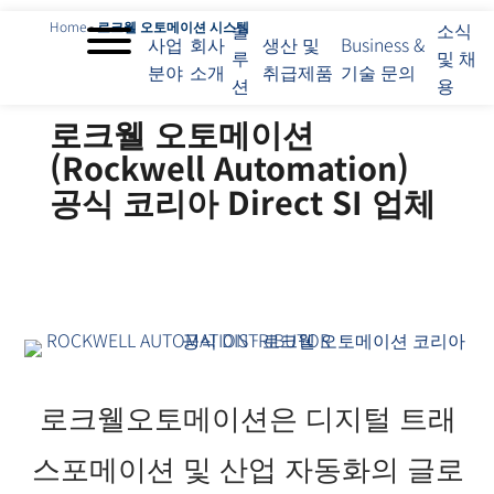
Home
-
로크웰 오토메이션 시스템
솔
소식
사업
회사
생산 및
Business &
루
및 채
분야
소개
취급제품
기술 문의
션
용
로크웰 오토메이션
(Rockwell Automation)
공식 코리아 Direct SI 업체
로크웰오토메이션은 디지털 트래
스포메이션 및 산업 자동화의 글로