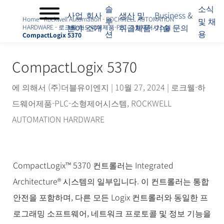
솔
소식
사업
회사
생산 및
Business &
Home
-
Rockwell Automation
-
ROCKWELL AUTOMATION
루
및 채
분야
소개
취급제품
기술 문의
HARDWARE
-
로크웰-하드웨어제품-PLC-소형제어시스템
-
션
용
CompactLogix 5370
사
업
분
CompactLogix 5370
야
회
에 의해서
(주)더블유이엔지
|
10월 27, 2024
|
로크웰-하
사
드웨어제품-PLC-소형제어시스템
,
ROCKWELL
소
개
AUTOMATION HARDWARE
솔
루
션
생
CompactLogix™ 5370 컨트롤러는 Integrated
산
Architecture® 시스템의 일부입니다. 이 컨트롤러는 통합
및
취
안전을 포함하며, 다른 모든 Logix 컨트롤러와 동일한 프
급
로그래밍 소프트웨어, 네트워크 프로토콜 및 정보 기능을
제