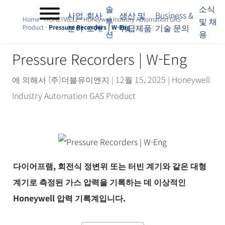
솔
소식
사업
회사
생산 및
Business &
Home
-
HONEYWELL
-
Honeywell Industry Automation GAS
루
및 채
분야
소개
취급제품
기술 문의
Product
-
Pressure Recorders | W-Eng
션
용
사
업
Pressure Recorders | W-Eng
분
야
에 의해서
(주)더블유이엔지
|
12월 15, 2025
|
Honeywell
회
사
Industry Automation GAS Product
소
개
솔
루
션
생
다이어프램, 회전식 정변위 또는 터빈 계기와 같은 대형
산
계기로 측정된 가스 압력을 기록하는 데 이상적인
및
취
Honeywell 압력 기록계입니다.
급
제