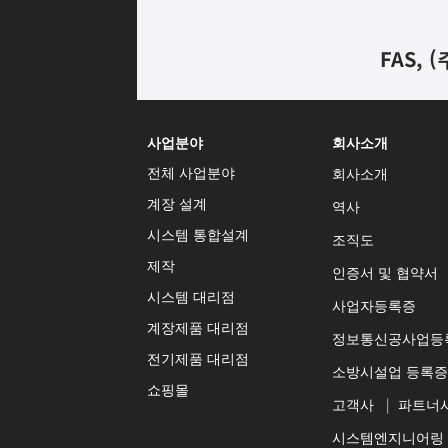
FAS, (
사업분야
회사소개
전체 사업분야
회사소개
계장 설계
역사
시스템 통합설계
조직도
제작
인증서 및 협약서
시스템 대리점
사업자등록증
계장제품 대리점
정보통신공사업등
전기제품 대리점
소방시설업 등록증
쇼핑몰
고객사
|
파트너
시스템엔지니어링