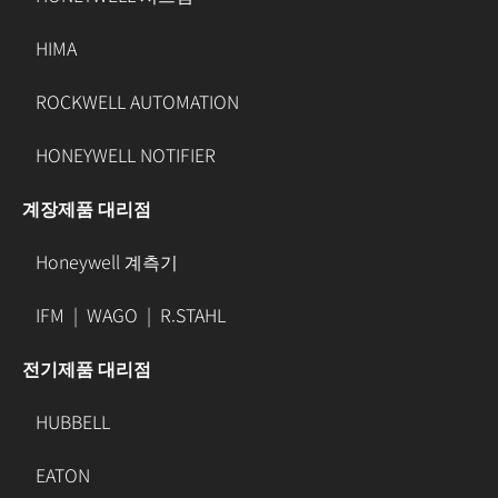
HIMA
ROCKWELL AUTOMATION
HONEYWELL NOTIFIER
계장제품 대리점
Honeywell 계측기
IFM
|
WAGO
|
R.STAHL
전기제품 대리점
HUBBELL
EATON