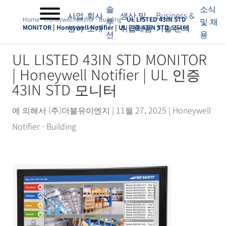
솔
소식
사업
회사
생산 및
Business &
Home
-
Honeywell Notifier - Building
-
UL LISTED 43IN STD
루
및 채
분야
소개
취급제품
기술 문의
MONITOR | Honeywell Notifier | UL 인증 43IN STD 모니터
션
용
사
업
UL LISTED 43IN STD MONITOR
분
| Honeywell Notifier | UL 인증
야
회
43IN STD 모니터
사
소
에 의해서
(주)더블유이엔지
|
11월 27, 2025
|
Honeywell
개
Notifier - Building
솔
루
션
생
산
및
취
급
제