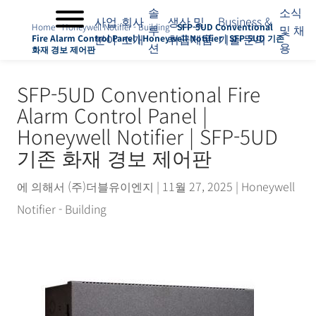
솔
소식
사업
회사
생산 및
Business &
Home
-
Honeywell Notifier - Building
-
SFP-5UD Conventional
루
및 채
분야
소개
취급제품
기술 문의
Fire Alarm Control Panel | Honeywell Notifier | SFP-5UD 기존
션
용
화재 경보 제어판
SFP-5UD Conventional Fire
Alarm Control Panel |
Honeywell Notifier | SFP-5UD
기존 화재 경보 제어판
에 의해서
(주)더블유이엔지
|
11월 27, 2025
|
Honeywell
Notifier - Building