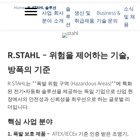
Home
-
R. STAHL 솔루션
솔
소식
사업
회사
생산 및
Business &
루
및 채
분야
소개
취급제품
기술 문의
사
션
용
업
분
야
회
R.STAHL – 위험을 제어하는 기술,
사
소
방폭의 기준
개
솔
R.STAHL는 **폭발 위험 구역 (Hazardous Areas)**에 특화
루
된 전기•자동화 솔루션을 제공하는 독일 기업으로 산업 현
션
장에서의 안전성과 신뢰성을 최우선으로 하는 글로벌 리
생
산
더입니다.
및
핵심 사업 분야
취
급
1. 폭발 보호 제품 –
ATEX/IECEx 기준 인증 받은 조명기,
제