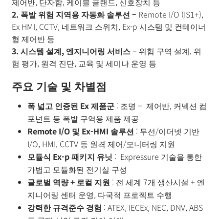
품
제어반, 단자함, 케이블 글랜드, 신호장치 등
BUSINESS
2. 폭발 위험 지역용 자동화 솔루션 –
Remote I/O (IS1+),
& 기술 문
Ex HMI, CCTV, 네트워크 스위치, Ex-p 시스템 및 컨테이너
의
형 제어반 등
소
3. 시스템 설계, 엔지니어링 서비스
– 위험 구역 설계, 위
식
험 평가, 원격 진단, 교육 및 세미나 운영 등
및
채
주요 기술 및 차별점
용
폭 넓고 인증된 Ex 제품군
: 조명 – 제어반, 커넥션 컴
포넌트 등 폭발 구역용 제품 제공
Remote I/O 및 Ex-HMI 솔루션
: 무선/이더넷 기반
I/O, HMI, CCTV 등 원격 제어/모니터링 지원
모듈식 Ex-p 패키지 유닛
: Expressure 기술을 통한
가볍고 모듈화된 전기실 구성
글로벌 역량 + 로컬 지원
: 전 세계 7개 생산시설 + 엔
지니어링 센터 운영, 다국적 프로젝트 수행
강력한 규격준수 경험
: ATEX, IECEx, NEC, DNV, ABS