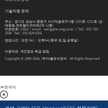
기술지원 문의
주소 : 경기도 성남시 중원구 사기막골로99 A동 1101호~1111호 (상
대원동,센트럴비즈타워2차 12층)
우편번호) 13201 / email : weng@w-eng.co.kr / Tel) : 031-733-
3334 fax) : 031-624-0331
영업시간 : 오전 9시 – 오후6시(휴무:토,일,공휴일)
이용약관
.
개인정보 취급 방침
Copyright © 1995-2024, (주)더블유이엔지. All Rights Reserved
한국어
검색. [HIMA ESD, Honeywell FAS 전문기업]