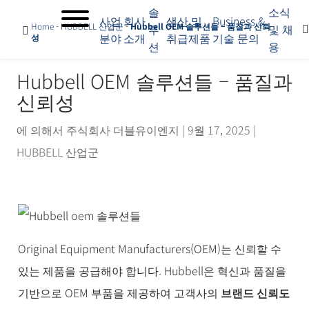
솔
소식
사업
회사
생산 및
Business &
Home
-
HUBBELL 산업군
-
Hubbell OEM 솔루션들 – 품질과 신뢰
루
및 채
분야
소개
취급제품
기술 문의
성
션
용
사
업
Hubbell OEM 솔루션들 – 품질과
분
신뢰성
야
회
사
에 의해서
주식회사 더블유이엔지
|
9월 17, 2025
|
소
HUBBELL 산업군
개
솔
루
션
생
산
Original Equipment Manufacturers(OEM)는 신뢰할 수
및
취
있는 제품을 공급해야 합니다. Hubbell은 혁신과 품질을
급
기반으로 OEM 부품을 제공하여 고객사의
브랜드 신뢰도
제