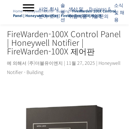
솔
소식
사업
회사
생산 및
Business &
Home
-
Honeywell Notifier - Building
-
FireWarden-100X Control
루
및 채
분야
소개
취급제품
기술 문의
Panel | Honeywell Notifier | FireWarden-100X 제어판
션
용
사
업
FireWarden-100X Control Panel
분
| Honeywell Notifier |
야
회
FireWarden-100X 제어판
사
소
에 의해서
(주)더블유이엔지
|
11월 27, 2025
|
Honeywell
개
Notifier - Building
솔
루
션
생
산
및
취
급
제