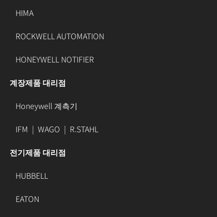
HIMA
ROCKWELL AUTOMATION
HONEYWELL NOTIFIER
계장제품 대리점
Honeywell 계측기
IFM
|
WAGO
|
R.STAHL
전기제품 대리점
HUBBELL
EATON