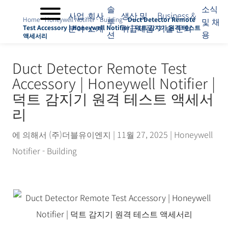
솔
소식
사업
회사
생산 및
Business &
Home
-
Honeywell Notifier - Building
-
Duct Detector Remote
루
및 채
분야
소개
취급제품
기술 문의
Test Accessory | Honeywell Notifier | 덕트 감지기 원격 테스트
션
용
액세서리
사
업
분
Duct Detector Remote Test
야
Accessory | Honeywell Notifier |
회
사
덕트 감지기 원격 테스트 액세서
소
리
개
솔
에 의해서
(주)더블유이엔지
|
11월 27, 2025
|
Honeywell
루
션
Notifier - Building
생
산
및
취
급
제