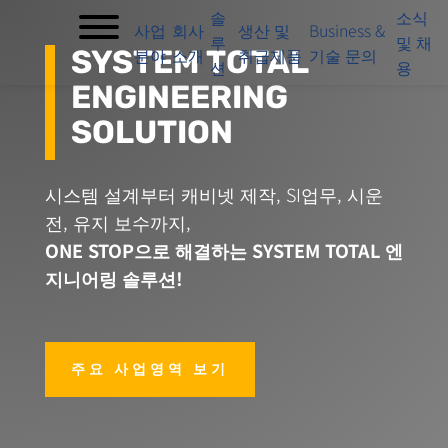
솔
소식
사업
회사
생산 및
Business &
루
및 채
분야
소개
취급제품
기술 문의
SYSTEM TOTAL
션
용
ENGINEERING
SOLUTION
시스템 설계부터 캐비넷 제작, SI업무, 시운
전, 유지 보수까지,
ONE STOP으로 해결하는 SYSTEM TOTAL 엔
지니어링 솔루션!
주요 사업영역 보기