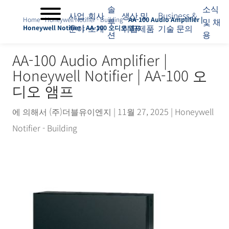
솔
소식
사업
회사
생산 및
Business &
Home
-
Honeywell Notifier - Building
-
AA-100 Audio Amplifier |
루
및 채
분야
소개
취급제품
기술 문의
Honeywell Notifier | AA-100 오디오 앰프
션
용
사
업
AA-100 Audio Amplifier |
분
Honeywell Notifier | AA-100 오
야
회
디오 앰프
사
소
에 의해서
(주)더블유이엔지
|
11월 27, 2025
|
Honeywell
개
Notifier - Building
솔
루
션
생
산
및
취
급
제