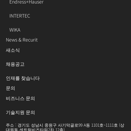
Endress+Hauser
INTERTEC
WIKA
News & Recurit
새소식
채용공고
인재를 찾습니다
문의
비즈니스 문의
기술지원 문의
주소 : 경기도 성남시 중원구 사기막골로99 A동 1101호~1111호 (상
대원동,센트럴비즈타워2차 12층)