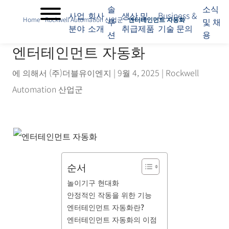
솔
소식
사업
회사
생산 및
Business &
Home
-
Rockwell Automation 산업군
-
엔터테인먼트 자동화
루
및 채
분야
소개
취급제품
기술 문의
션
용
사
엔터테인먼트 자동화
업
분
야
에 의해서
(주)더블유이엔지
|
9월 4, 2025
|
Rockwell
회
Automation 산업군
사
소
개
솔
루
션
생
순서
산
놀이기구 현대화
및
안정적인 작동을 위한 기능
취
엔터테인먼트 자동화란?
급
제
엔터테인먼트 자동화의 이점