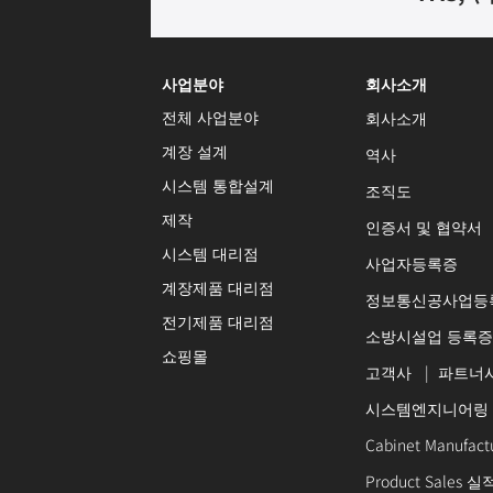
사업분야
회사소개
전체 사업분야
회사소개
계장 설계
역사
시스템 통합설계
조직도
제작
인증서 및 협약서
시스템 대리점
사업자등록증
계장제품 대리점
정보통신공사업등
전기제품 대리점
소방시설업 등록증
쇼핑몰
고객사
|
파트너
시스템엔지니어링
Cabinet Manufac
Product Sales 실